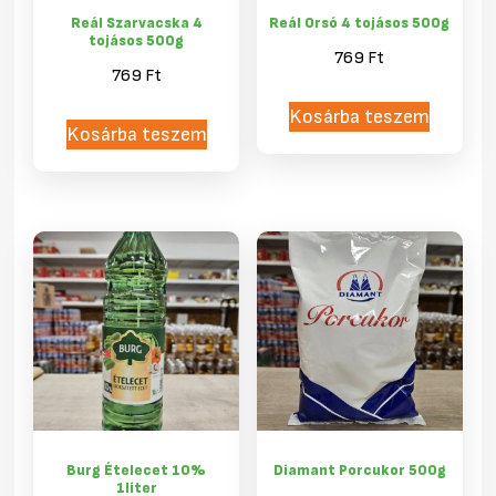
Reál Szarvacska 4
Reál Orsó 4 tojásos 500g
tojásos 500g
769
Ft
769
Ft
Kosárba teszem
Kosárba teszem
Burg Ételecet 10%
Diamant Porcukor 500g
1liter