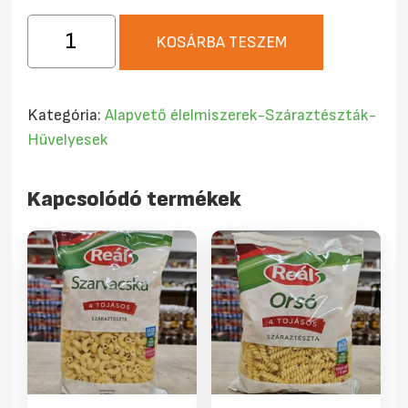
Mazáné
KOSÁRBA TESZEM
Cérnametélt
8
tojásos
Kategória:
Alapvető élelmiszerek-Száraztészták-
200g
Hüvelyesek
mennyiség
Kapcsolódó termékek