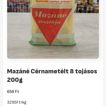
Mazáné Cérnametélt 8 tojásos
200g
659
Ft
3295Ft/kg