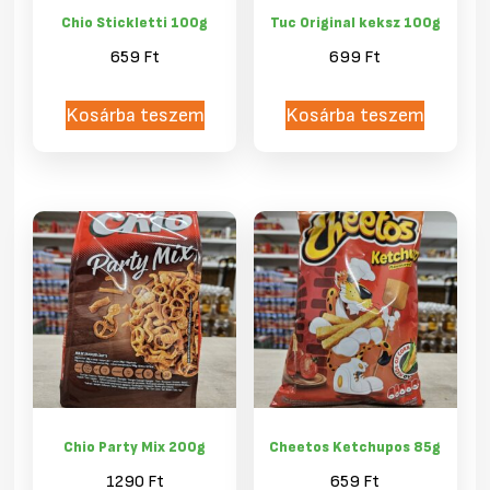
Chio Stickletti 100g
Tuc Original keksz 100g
659
Ft
699
Ft
Kosárba teszem
Kosárba teszem
Chio Party Mix 200g
Cheetos Ketchupos 85g
1290
Ft
659
Ft