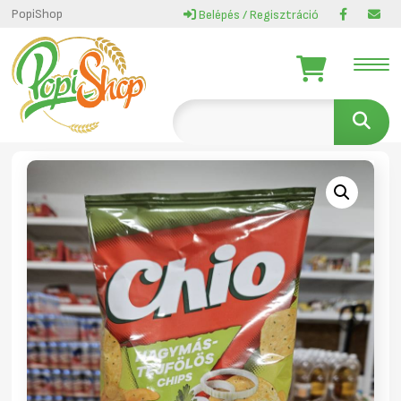
PopiShop
Belépés / Regisztráció