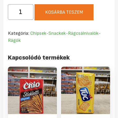
Chio
KOSÁRBA TESZEM
Hagymás-
tejfölös
Chips
Kategória:
Chipsek-Snackek-Rágcsálnivalók-
60g
Rágók
mennyiség
Kapcsolódó termékek