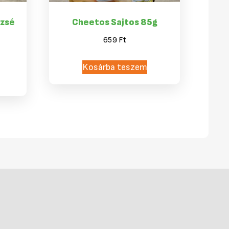
azsé
Cheetos Sajtos 85g
659
Ft
Kosárba teszem