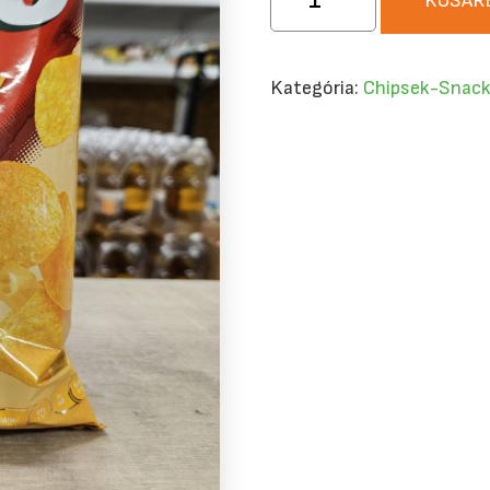
KOSÁR
Sajtos
Chips
60g
Kategória:
Chipsek-Snack
mennyiség