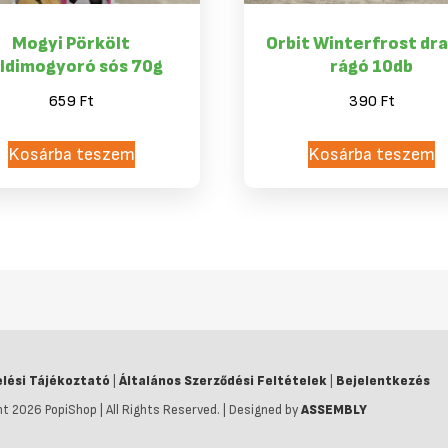
Mogyi Pörkölt
Orbit Winterfrost dr
ldimogyoró sós 70g
rágó 10db
659
Ft
390
Ft
Kosárba teszem
Kosárba teszem
lési Tájékoztató
|
Általános Szerződési Feltételek
|
Bejelentkezés
t 2026 PopiShop | All Rights Reserved. | Designed by
ASSEMBLY