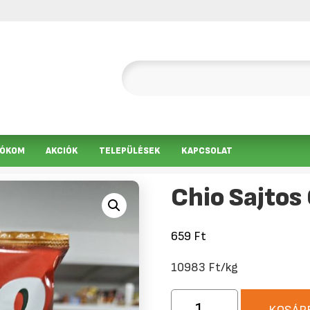
IÓKOM
AKCIÓK
TELEPÜLÉSEK
KAPCSOLAT
Chio Sajtos
659
Ft
10983 Ft/kg
Chio