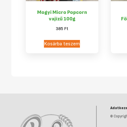
Mogyi Micro Popcorn
vajízű 100g
Fö
385
Ft
Kosárba teszem
Adatkeze
© Copyrigh