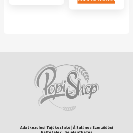
Adatkezelési Tájékoztató
|
Általános Szerződési
Feltételek
|
Bejelentkezés