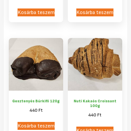
Kosárba teszem
Kosárba teszem
Gesztenyés Búrkifli 120g
Nuti Kakaós Croissant
100g
440
Ft
440
Ft
Kosárba teszem
Kosárba teszem