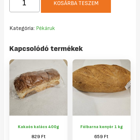
KOSÁRBA TESZEM
Búrkifli
120g
mennyiség
Kategória:
Pékáruk
Kapcsolódó termékek
Kakaós kalács 400g
Félbarna kenyér 1 kg
829
Ft
659
Ft