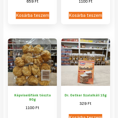
659
Ft
1100
Ft
Kosárba teszem
Kosárba teszem
Képviselőfánk tészta
Dr. Oetker Szalalkáli 15g
90g
329
Ft
1100
Ft
Kosárba teszem