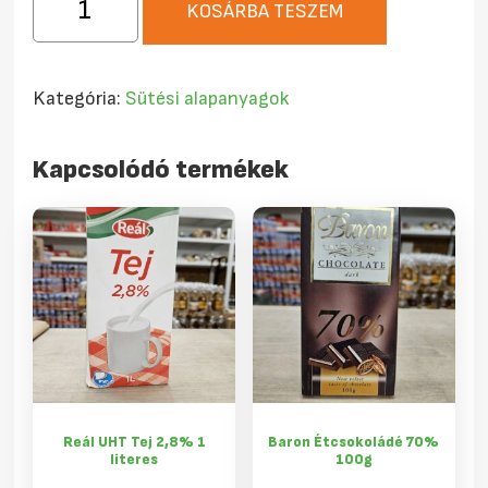
KOSÁRBA TESZEM
Diótöltelék
250g
mennyiség
Kategória:
Sütési alapanyagok
Kapcsolódó termékek
Reál UHT Tej 2,8% 1
Baron Étcsokoládé 70%
literes
100g