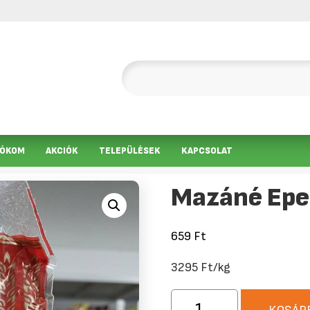
IÓKOM
AKCIÓK
TELEPÜLÉSEK
KAPCSOLAT
Mazáné Eper
659
Ft
3295 Ft/kg
Mazáné