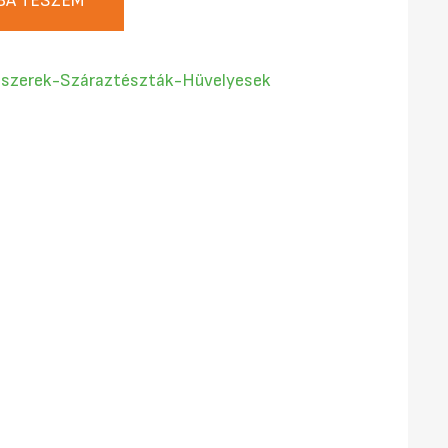
BA TESZEM
miszerek-Száraztészták-Hüvelyesek