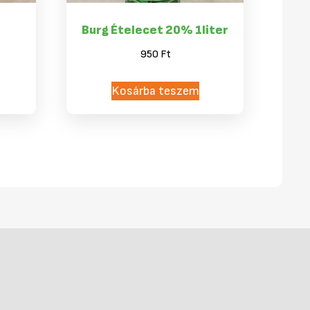
Burg Ételecet 20% 1liter
950
Ft
Kosárba teszem