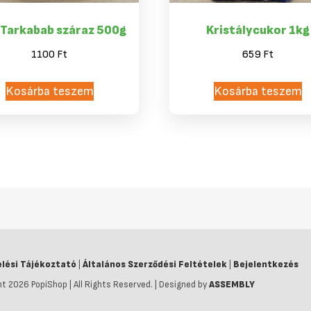
 Tarkabab száraz 500g
Kristálycukor 1kg
1100
Ft
659
Ft
Kosárba teszem
Kosárba teszem
lési Tájékoztató
|
Általános Szerződési Feltételek
|
Bejelentkezés
t 2026 PopiShop | All Rights Reserved. | Designed by
ASSEMBLY