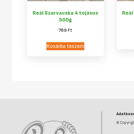
Reál Szarvacska 4 tojásos
Reál
500g
769
Ft
Kosárba teszem
Adatkeze
© Copyrigh