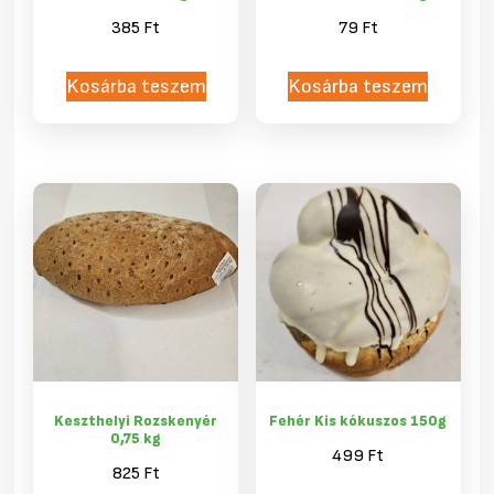
385
Ft
79
Ft
Kosárba teszem
Kosárba teszem
Keszthelyi Rozskenyér
Fehér Kis kókuszos 150g
0,75 kg
499
Ft
825
Ft