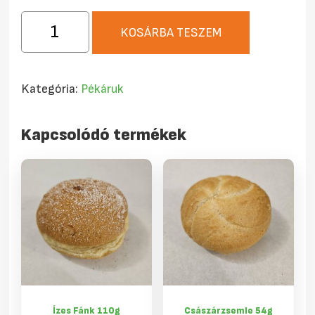
Forma
KOSÁRBA TESZEM
rozsos
kenyér
szeletelt
Kategória:
Pékáruk
0,75
kg
Kapcsolódó termékek
mennyiség
Ízes Fánk 110g
Császárzsemle 54g