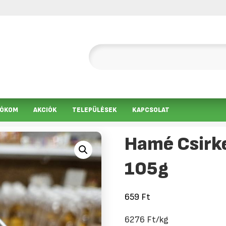
IÓKOM
AKCIÓK
TELEPÜLÉSEK
KAPCSOLAT
Hamé Csirke
105g
659
Ft
6276 Ft/kg