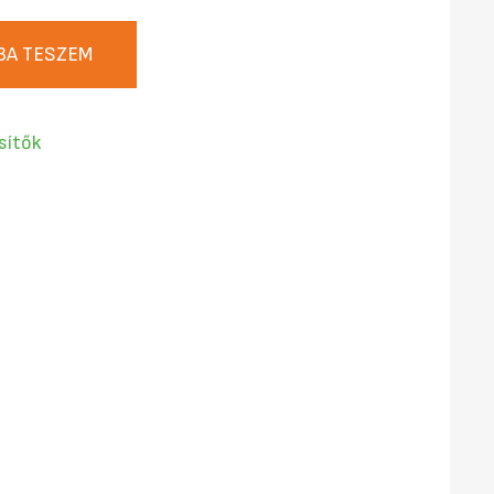
BA TESZEM
sítők