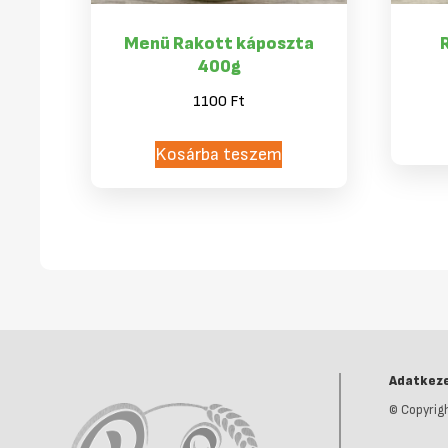
Menü Rakott káposzta
400g
1100
Ft
Kosárba teszem
Adatkeze
© Copyrigh