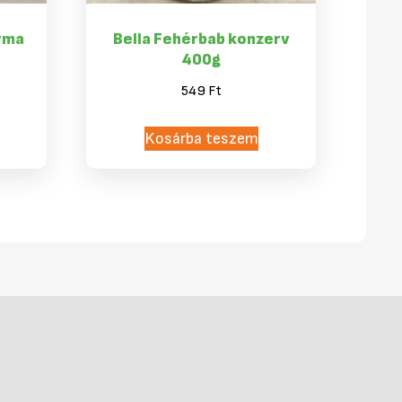
rma
Bella Fehérbab konzerv
400g
549
Ft
Kosárba teszem