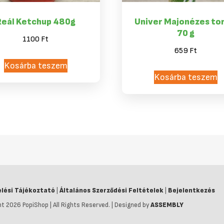
Reál Ketchup 480g
Univer Majonézes to
70 g
1100
Ft
659
Ft
Kosárba teszem
Kosárba teszem
lési Tájékoztató
|
Általános Szerződési Feltételek
|
Bejelentkezés
t 2026 PopiShop | All Rights Reserved. | Designed by
ASSEMBLY