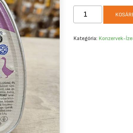
Hamé
KOSÁR
Csirkemájas
libamájjal
105g
Kategória:
Konzervek-Íze
mennyiség