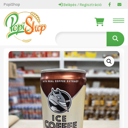
PopiShop
Belépés / Regisztráció