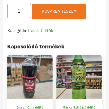
Hell
KOSÁRBA TESZEM
Ice
Coffee
Cappuccino
Kategória:
Italok-Üdítők
250ml
mennyiség
Kapcsolódó termékek
Queen Cola üdítő
Márka Szőlő ízű üdítő