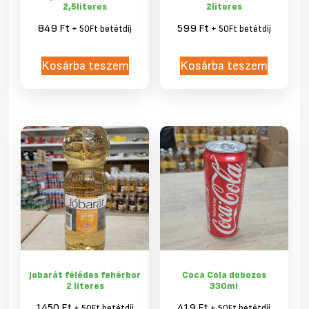
2,5literes
2literes
849
Ft
599
Ft
+ 50Ft betétdíj
+ 50Ft betétdíj
Kosárba teszem
Kosárba teszem
Jobarát félédes fehérbor
Coca Cola dobozos
2 literes
330ml
1450
Ft
419
Ft
+ 50Ft betétdíj
+ 50Ft betétdíj