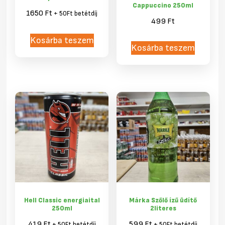
Cappuccino 250ml
1650
Ft
+ 50Ft betétdíj
499
Ft
Kosárba teszem
Kosárba teszem
Hell Classic energiaital
Márka Szőlő ízű üdítő
250ml
2literes
419
Ft
599
Ft
+ 50Ft betétdíj
+ 50Ft betétdíj