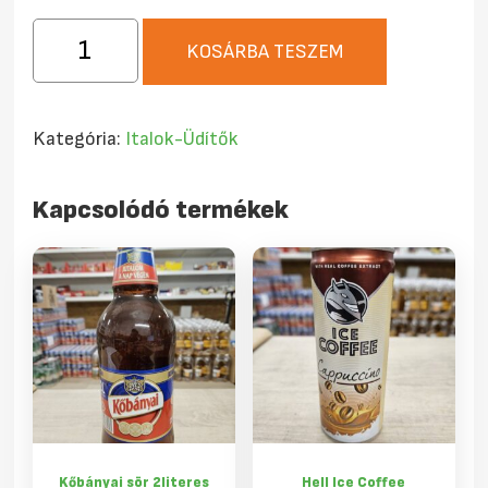
Márka
KOSÁRBA TESZEM
Jeges
tea
őszibarackos
Kategória:
Italok-Üdítők
1,5
literes
Kapcsolódó termékek
mennyiség
Kőbányai sör 2literes
Hell Ice Coffee