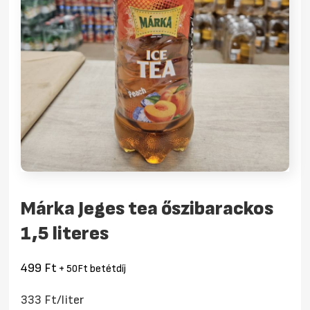
Márka Jeges tea őszibarackos
1,5 literes
499
Ft
+ 50Ft betétdíj
333 Ft/liter