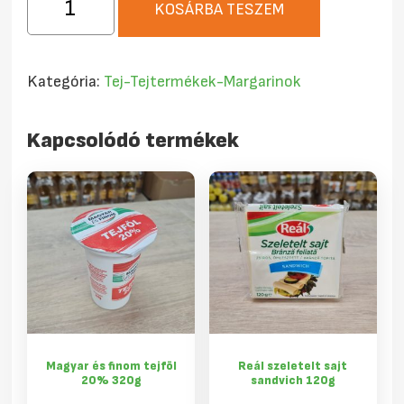
KOSÁRBA TESZEM
Kakaó
450ml
mennyiség
Kategória:
Tej-Tejtermékek-Margarinok
Kapcsolódó termékek
Magyar és finom tejföl
Reál szeletelt sajt
20% 320g
sandvich 120g