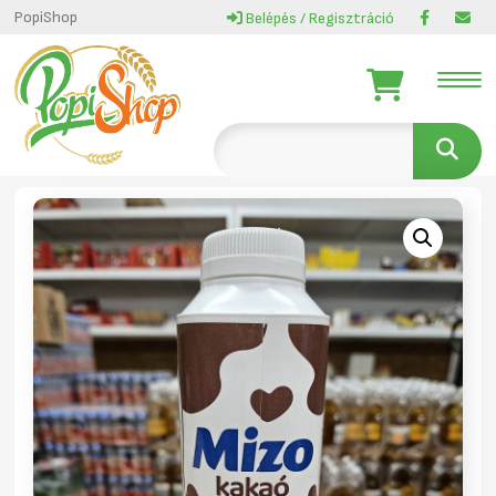
PopiShop
Belépés / Regisztráció