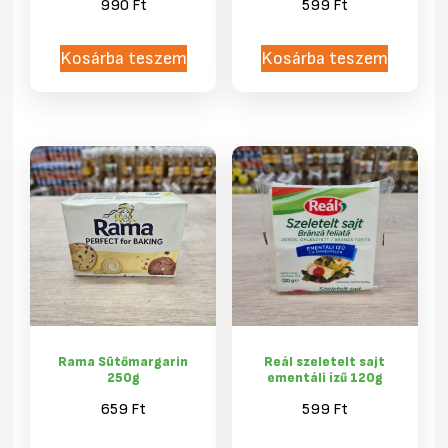
990
Ft
599
Ft
Kosárba teszem
Kosárba teszem
Rama Sütőmargarin
Reál szeletelt sajt
250g
ementáli ízű 120g
659
Ft
599
Ft