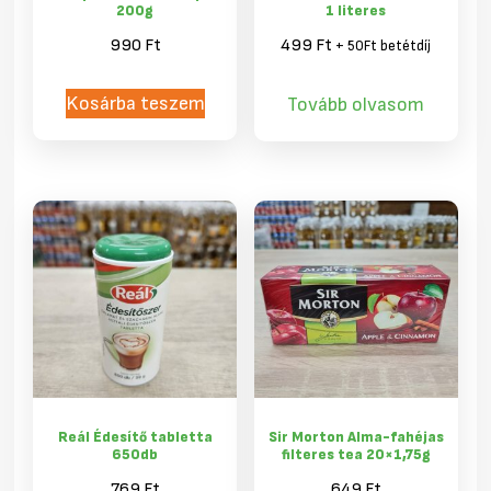
200g
1 literes
990
Ft
499
Ft
+ 50Ft betétdíj
Kosárba teszem
Tovább olvasom
Reál Édesítő tabletta
Sir Morton Alma-fahéjas
650db
filteres tea 20×1,75g
769
Ft
649
Ft