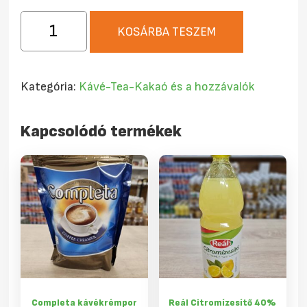
Mokate
KOSÁRBA TESZEM
3in1
Classic
instant
Kategória:
Kávé-Tea-Kakaó és a hozzávalók
kávé
24x17g
Kapcsolódó termékek
mennyiség
Completa kávékrémpor
Reál Citromízesítő 40%