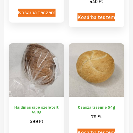
440
Ft
Kosárba teszem
Kosárba teszem
Hajdinás cipó szeletelt
Császárzsemle 54g
450g
79
Ft
599
Ft
Kosárba teszem