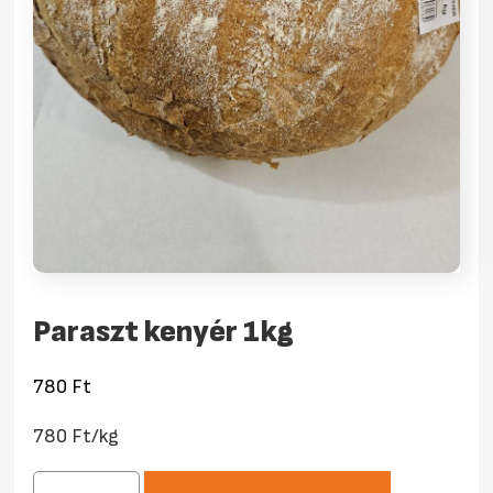
Paraszt kenyér 1kg
780
Ft
780 Ft/kg
Paraszt