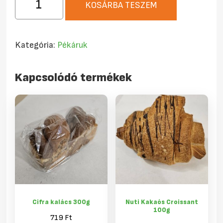
KOSÁRBA TESZEM
kenyér
1kg
mennyiség
Kategória:
Pékáruk
Kapcsolódó termékek
Cifra kalács 300g
Nuti Kakaós Croissant
100g
719
Ft