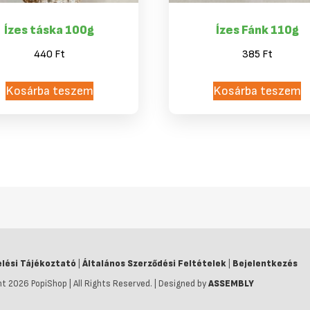
Ízes táska 100g
Ízes Fánk 110g
440
Ft
385
Ft
Kosárba teszem
Kosárba teszem
lési Tájékoztató
|
Általános Szerződési Feltételek
|
Bejelentkezés
t 2026 PopiShop | All Rights Reserved. | Designed by
ASSEMBLY