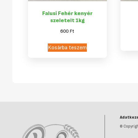
Falusi Fehér kenyér
szeletelt 1kg
600
Ft
Kosárba teszem
Adatkeze
© Copyrigh