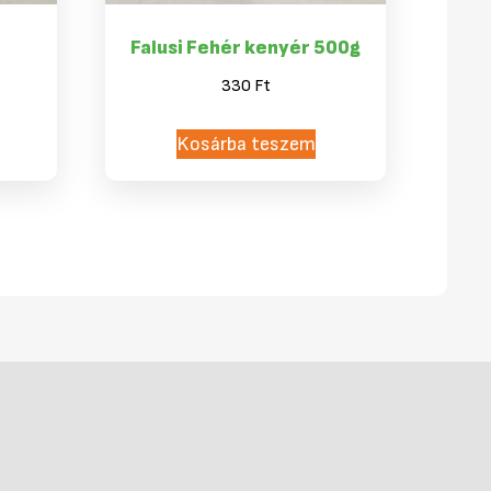
Falusi Fehér kenyér 500g
330
Ft
Kosárba teszem