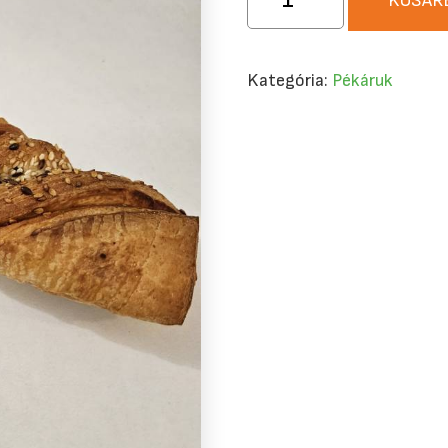
KOSÁR
Rúd
100g
mennyiség
Kategória:
Pékáruk