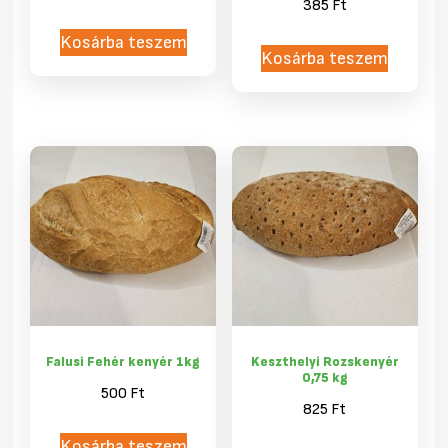
385
Ft
Kosárba teszem
Kosárba teszem
Falusi Fehér kenyér 1kg
Keszthelyi Rozskenyér
0,75 kg
500
Ft
825
Ft
Kosárba teszem