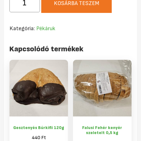
KOSÁRBA TESZEM
pudingos
kifli
120g
Kategória:
Pékáruk
mennyiség
Kapcsolódó termékek
Gesztenyés Búrkifli 120g
Falusi Fehér kenyér
szeletelt 0,5 kg
440
Ft