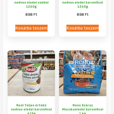
nedves eledel vaddal
nedves eledel baromfival
1240g
1240g
898
Ft
898
Ft
Kosárba teszem
Kosárba teszem
Reál Teljes értékű
Reno Száraz
nedves eledel baromfival
Macskaeledel baromfival
415g
1 kg