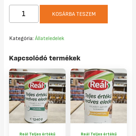
Reál
KOSÁRBA TESZEM
teljes
értékű
macskaeledel
Kategória:
Állateledelek
hallal
415g
Kapcsolódó termékek
mennyiség
Reál Teljes értékű
Reál Teljes értékű