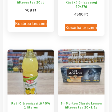
filteres tea 20db
Kávékülönlegesség
50x17g
769
Ft
4390
Ft
Kosárba teszem
Kosárba teszem
Reál Citromízesítő 40%
Sir Morton Classic Lemon
1 literes
filteres tea 20×1,5g