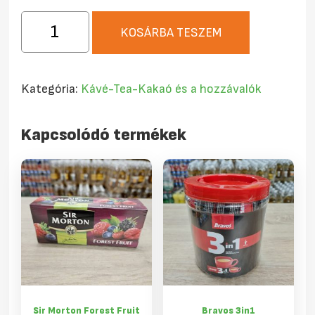
Sir
KOSÁRBA TESZEM
Morton
Alma-
fahéjas
Kategória:
Kávé-Tea-Kakaó és a hozzávalók
filteres
tea
Kapcsolódó termékek
20x1,75g
mennyiség
Sir Morton Forest Fruit
Bravos 3in1