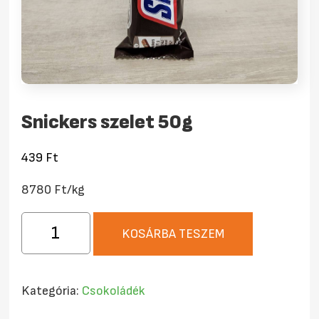
Snickers szelet 50g
439
Ft
8780 Ft/kg
Snickers
KOSÁRBA TESZEM
szelet
50g
mennyiség
Kategória:
Csokoládék