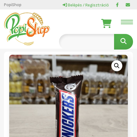
PopiShop
Belépés / Regisztráció