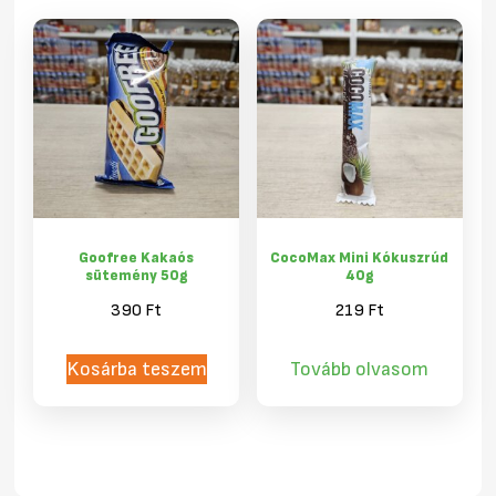
Goofree Kakaós
CocoMax Mini Kókuszrúd
sütemény 50g
40g
390
Ft
219
Ft
Kosárba teszem
Tovább olvasom