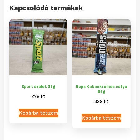
Kapcsolódó termékek
Sport szelet 31g
Rops Kakaókrémes ostya
65g
279
Ft
329
Ft
Kosárba teszem
Kosárba teszem