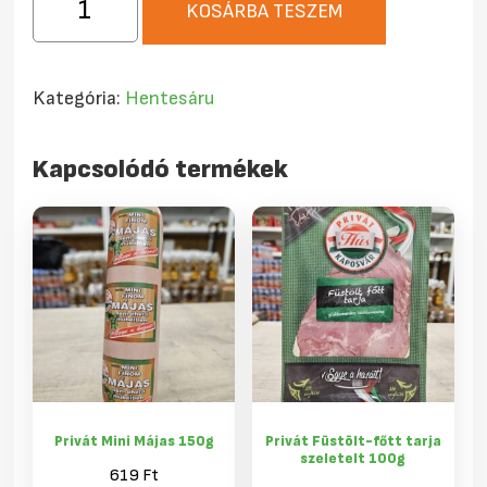
KOSÁRBA TESZEM
Soproni
felvágott
400g
Kategória:
Hentesáru
mennyiség
Kapcsolódó termékek
Privát Mini Májas 150g
Privát Füstölt-főtt tarja
szeletelt 100g
619
Ft