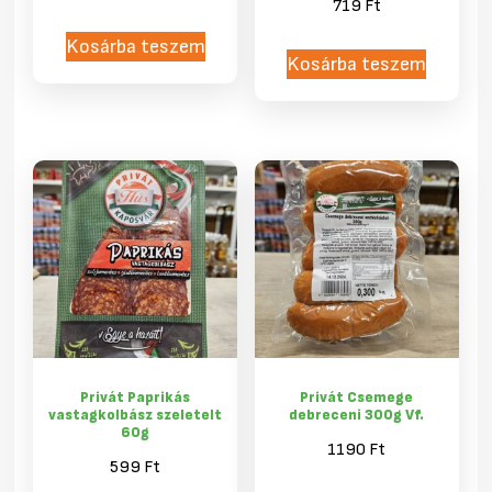
719
Ft
Kosárba teszem
Kosárba teszem
Privát Paprikás
Privát Csemege
vastagkolbász szeletelt
debreceni 300g Vf.
60g
1190
Ft
599
Ft