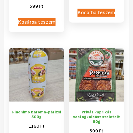
599
Ft
Kosárba teszem
Kosárba teszem
Finonimo Baromfi-párizsi
Privát Paprikás
500g
vastagkolbász szeletelt
60g
1190
Ft
599
Ft