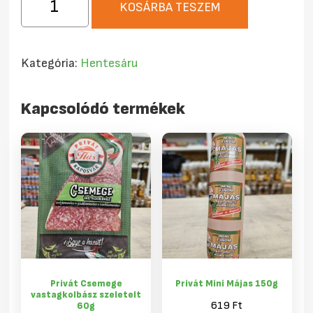
KOSÁRBA TESZEM
Sült
Sertészsír
0,5
Kategória:
Hentesáru
kg
mennyiség
Kapcsolódó termékek
Privát Csemege
Privát Mini Májas 150g
vastagkolbász szeletelt
619
Ft
60g