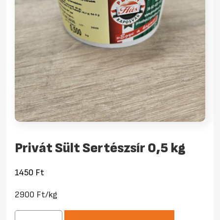
Privát Sült Sertészsír 0,5 kg
1450
Ft
2900 Ft/kg
Privát