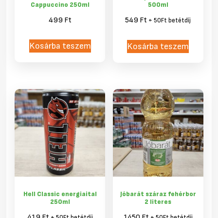
Cappuccino 250ml
500ml
499
Ft
549
Ft
+ 50Ft betétdíj
Kosárba teszem
Kosárba teszem
Hell Classic energiaital
Jóbarát száraz fehérbor
250ml
2 literes
419
Ft
1450
Ft
+ 50Ft betétdíj
+ 50Ft betétdíj