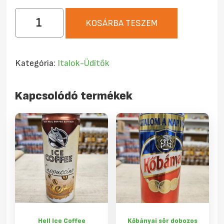
Szobi
KOSÁRBA TESZEM
Kékszőlő
ital
12%
Kategória:
Italok-Üdítők
1literes
mennyiség
Kapcsolódó termékek
Hell Ice Coffee
Kőbányai sör dobozos