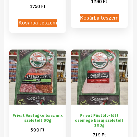
1290
Ft
1750
Ft
Kosárba teszem
Kosárba teszem
Privát Vastagkolbász mix
Privát Füstölt-főtt
szeletelt 60g
csemege karaj szeletelt
100g
599
Ft
719
Ft