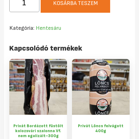
KOSÁRBA TESZEM
Étkezési
Tepertő
250g
Kategória:
Hentesáru
mennyiség
Kapcsolódó termékek
Privát Bordázott füstölt
Privát Löncs felvágott
kolozsvári szalonna Vf.
400g
nem egalizált~300g