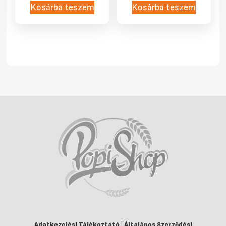
Kosárba teszem
Kosárba teszem
Adatkezelési Tájékoztató
|
Általános Szerződési