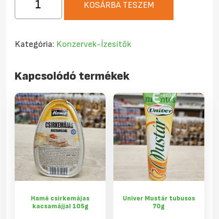
KOSÁRBA TESZEM
Löncshús
300g
mennyiség
Kategória:
Konzervek-Ízesítők
Kapcsolódó termékek
Hamé csirkemájas
Univer Mustár tubusos
kacsamájjal 105g
70g