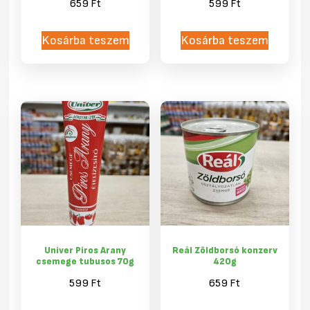
659
Ft
599
Ft
Kosárba teszem
Kosárba teszem
Univer Piros Arany
Reál Zöldborsó konzerv
csemege tubusos 70g
420g
599
Ft
659
Ft