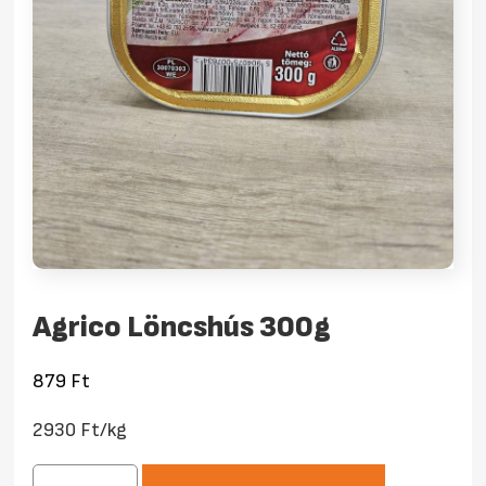
Agrico Löncshús 300g
879
Ft
2930 Ft/kg
Agrico