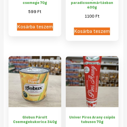
csemege 70g
paradicsommártásban
400g
599
Ft
1100
Ft
Kosárba teszem
Kosárba teszem
Globus Párolt
Univer Piros Arany csípős
Csemegekukorica 340g
tubusos 70g