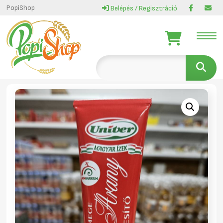
PopiShop
Belépés / Regisztráció