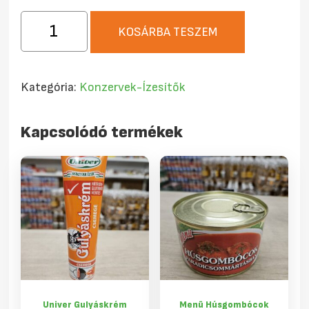
Univer
KOSÁRBA TESZEM
Piros
Arany
csemege
Kategória:
Konzervek-Ízesítők
tubusos
70g
Kapcsolódó termékek
mennyiség
Univer Gulyáskrém
Menü Húsgombócok